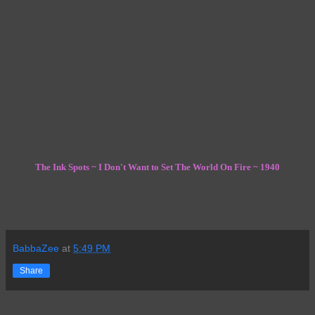
The Ink Spots ~ I Don't Want to Set The World On Fire ~ 1940
BabbaZee
at
5:49 PM
Share