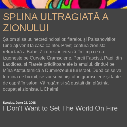
SPLINA ULTRAGIATĂ A
ZIONULUI
Șalom și salut, necredincioșilor, fiarelor, și Paisanoviților!
Bine ați venit la casa căinței. Priviți coafura zionistă,
refractară a Babei Z cum scînteiează, în timp ce ea
izgonește pe Curvele Gramsciene, Porcii Fasciști, Papii din
Laodicea, și Fiarele prădătoare ale Islamului, dîndu-i pe
Mîna Atotputernică a Dumnezeului lui Israel. După ce se va
termina de biciuit, se vor servi pișcoturi gramsciene și lapte
de capră în salon. Vă rugăm și să gustați din plăcinta
ocupației zioniste. L’Chaim!
Sunday, June 22, 2008
I Don't Want to Set The World On Fire